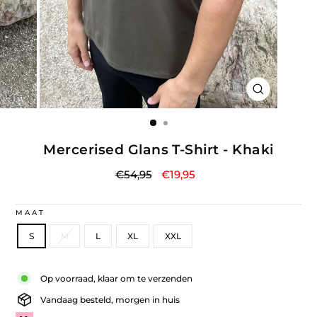
SLUITEN
(ESC)
Mercerised Glans T-Shirt - Khaki
Normale
Verkoopprijs
€54,95
€19,95
prijs
MAAT
S
M
L
XL
XXL
Liquid error (snippets/image-element line 113): invalid url input
Op voorraad, klaar om te verzenden
Vandaag besteld, morgen in huis